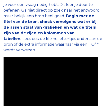
je voor een vraag nodig hebt. Dit leer je door te
oefenen. Ga niet direct op zoek naar het antwoord,
maar bekijk een bron heel goed.
Begin met de
titel van de bron, check vervolgens wat er bij
de assen staat van grafieken en wat de titels
zijn van de rijen en kolommen van
tabellen.
Lees ook de kleine lettertjes onder aan de
bron of de extra informatie waarnaar via een 1. Of *
wordt verwezen.