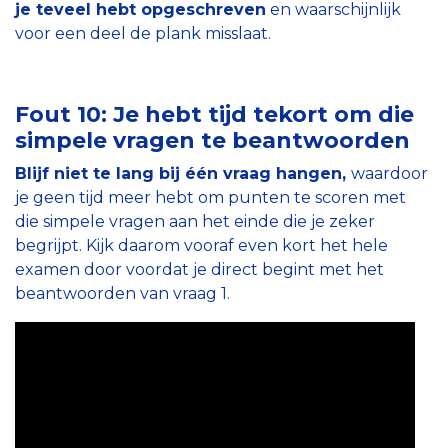
je teveel hebt opgeschreven
en waarschijnlijk
voor een deel de plank misslaat.
Fout 10: Je hebt tijd tekort om die
simpele vragen te beantwoorden
Blijf niet te lang bij één vraag hangen,
waardoor
je geen tijd meer hebt om punten te scoren met
die simpele vragen aan het einde die je zeker
begrijpt. Kijk daarom vooraf even kort het hele
examen door voordat je direct begint met het
beantwoorden van vraag 1.