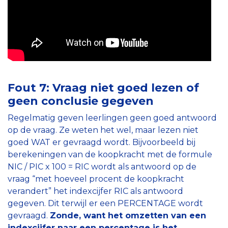
Fout 7: Vraag niet goed lezen of
geen conclusie gegeven
Regelmatig geven leerlingen geen goed antwoord
op de vraag. Ze weten het wel, maar lezen niet
goed WAT er gevraagd wordt. Bijvoorbeeld bij
berekeningen van de koopkracht met de formule
NIC / PIC x 100 = RIC wordt als antwoord op de
vraag “met hoeveel procent de koopkracht
verandert” het indexcijfer RIC als antwoord
gegeven. Dit terwijl er een PERCENTAGE wordt
gevraagd.
Zonde, want het omzetten van een
indexcijfer naar een percentage is het