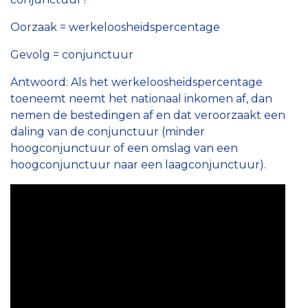
Oorzaak = werkeloosheidspercentage
Gevolg = conjunctuur
Antwoord: Als het werkeloosheidspercentage
toeneemt neemt het nationaal inkomen af, dan
nemen de bestedingen af en dat veroorzaakt een
daling van de conjunctuur (minder
hoogconjunctuur of een omslag van een
hoogconjunctuur naar een laagconjunctuur).