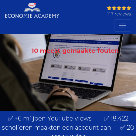
117 reviews
10 meest gemaakte fouten
✅ +6 miljoen YouTube views ✅ 18.422
scholieren maakten een account aan ✅ 20