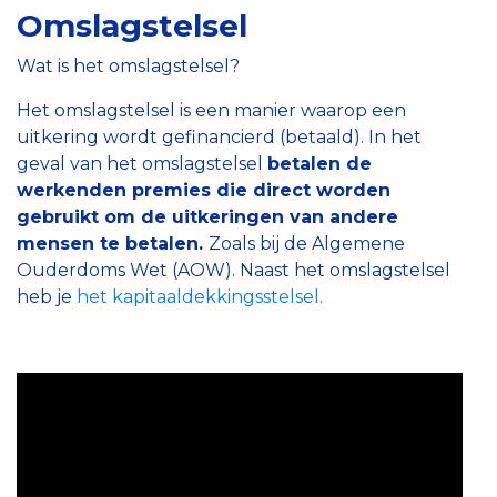
Omslagstelsel
Wat is het omslagstelsel?
Het omslagstelsel is een manier waarop een
uitkering wordt gefinancierd (betaald). In het
geval van het omslagstelsel
betalen de
werkenden premies die direct worden
gebruikt om de uitkeringen van andere
mensen te betalen.
Zoals bij de Algemene
Ouderdoms Wet (AOW). Naast het omslagstelsel
heb je
het kapitaaldekkingsstelsel.