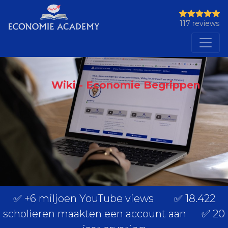
117 reviews
Wiki - Economie Begrippen
✅ +6 miljoen YouTube views ✅ 18.422
scholieren maakten een account aan ✅ 20