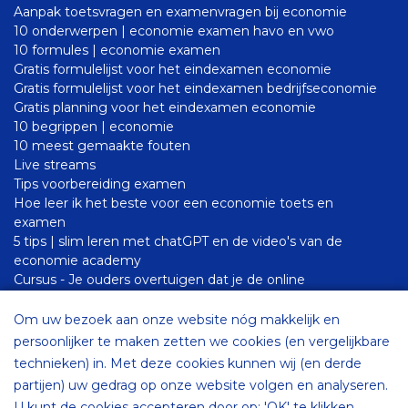
Aanpak toetsvragen en examenvragen bij economie
10 onderwerpen | economie examen havo en vwo
10 formules | economie examen
Gratis formulelijst voor het eindexamen economie
Gratis formulelijst voor het eindexamen bedrijfseconomie
Gratis planning voor het eindexamen economie
10 begrippen | economie
10 meest gemaakte fouten
Live streams
Tips voorbereiding examen
Hoe leer ik het beste voor een economie toets en
examen
5 tips | slim leren met chatGPT en de video's van de
economie academy
Cursus - Je ouders overtuigen dat je de online
examentraining nodig hebt
Hoe help ik als ouder mijn kind met het leren voor een
Om uw bezoek aan onze website nóg makkelijk en
economie toets of examen
persoonlijker te maken zetten we cookies (en vergelijkbare
10 tips voor je PWS
technieken) in. Met deze cookies kunnen wij (en derde
Staatsexamen
partijen) uw gedrag op onze website volgen en analyseren.
YouTube docenten
U kunt de cookies accepteren door op: 'OK' te klikken.