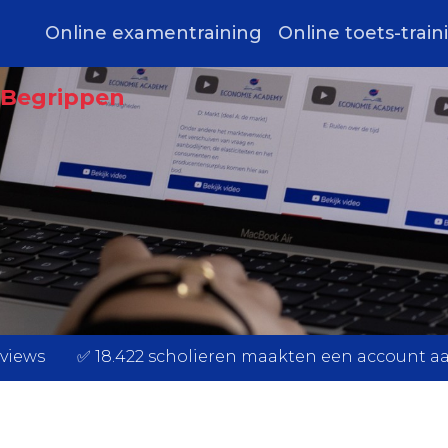
Online examentraining
Online toets-train
e Begrippen
 views ✅ 18.422 scholieren maakten een account a