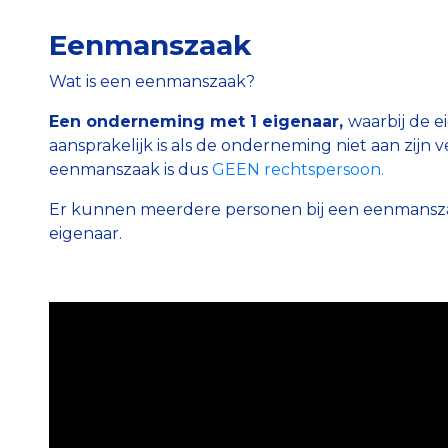
Eenmanszaak
Wat is een eenmanszaak?
Een onderneming met 1 eigenaar,
waarbij de e
aansprakelijk is als de onderneming niet aan zijn
eenmanszaak is dus
GEEN rechtspersoon.
Er kunnen meerdere personen bij een eenmanszaa
eigenaar.